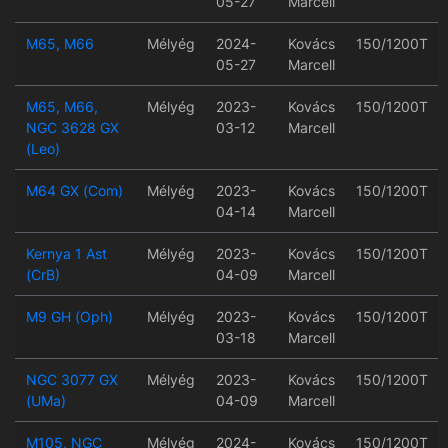
05-27
Marcell
M65, M66
Mélyég
2024-
Kovács
150/1200T
05-27
Marcell
M65, M66,
Mélyég
2023-
Kovács
150/1200T
NGC 3628 GX
03-12
Marcell
(Leo)
M64 GX (Com)
Mélyég
2023-
Kovács
150/1200T
04-14
Marcell
Kernya 1 Ast
Mélyég
2023-
Kovács
150/1200T
(CrB)
04-09
Marcell
M9 GH (Oph)
Mélyég
2023-
Kovács
150/1200T
03-18
Marcell
NGC 3077 GX
Mélyég
2023-
Kovács
150/1200T
(UMa)
04-09
Marcell
M105, NGC
Mélyég
2024-
Kovács
150/1200T