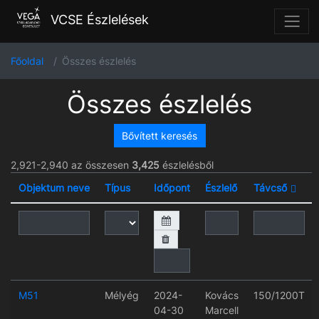
VCSE Észlelések
Főoldal
Összes észlelés
Összes észlelés
Bővített keresés
2,921-2,940 az összesen
3,425
észlelésből
Objektum neve
Típus
Időpont
Észlelő
Távcső
M51
Mélyég
2024-
Kovács
150/1200T
04-30
Marcell