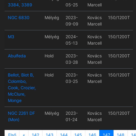
3384, 3389
05-25
Marcell
NGC 6830
Mélyég
2023-
Kovács
150/1200T
09-09
Marcell
M3
Mélyég
2024-
Kovács
150/1200T
05-13
Marcell
Abulfeda
Hold
2023-
Kovács
150/1200T
03-28
Marcell
Bellot, Biot B,
Hold
2023-
Kovács
150/1200T
Colombo,
03-25
Marcell
Cook, Crozier,
McClure,
Monge
NGC 2261 DF
Mélyég
2023-
Kovács
150/1200T
(Mon)
01-24
Marcell
Previous
Első
«
142
143
144
145
146
147
148
1