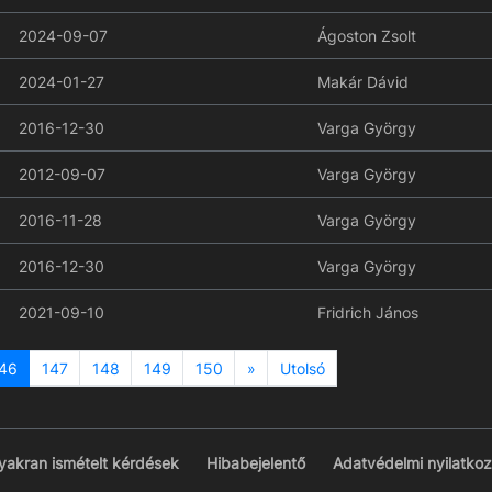
2024-09-07
Ágoston Zsolt
2024-01-27
Makár Dávid
2016-12-30
Varga György
2012-09-07
Varga György
2016-11-28
Varga György
2016-12-30
Varga György
2021-09-10
Fridrich János
Next
46
147
148
149
150
»
Utolsó
yakran ismételt kérdések
Hibabejelentő
Adatvédelmi nyilatkoz