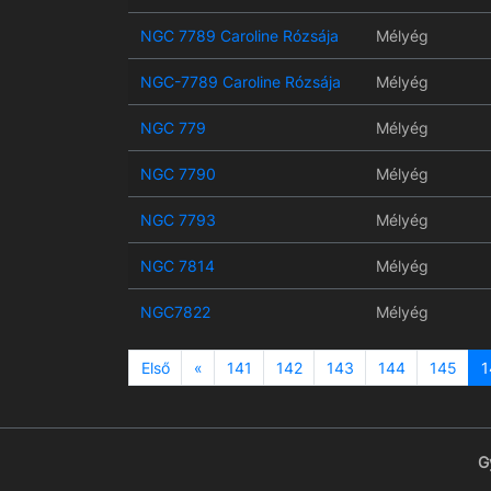
NGC 7789 Caroline Rózsája
Mélyég
NGC-7789 Caroline Rózsája
Mélyég
NGC 779
Mélyég
NGC 7790
Mélyég
NGC 7793
Mélyég
NGC 7814
Mélyég
NGC7822
Mélyég
Previous
Első
«
141
142
143
144
145
1
G