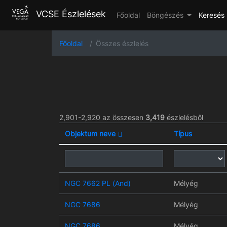
VCSE Észlelések
Főoldal
Böngészés
Keresés
Főoldal
Összes észlelés
2,901-2,920 az összesen
3,419
észlelésből
Objektum neve
Típus
NGC 7662 PL (And)
Mélyég
NGC 7686
Mélyég
NGC 7686
Mélyég