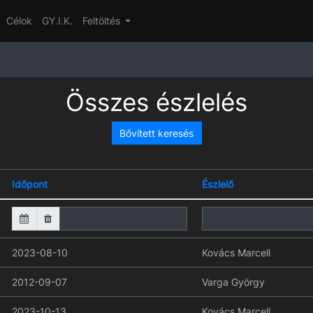
Célok
GY.I.K.
Feltöltés
Összes észlelés
Bővített keresés
Időpont
Észlelő
2023-08-10
Kovács Marcell
2012-09-07
Varga György
2023-10-13
Kovács Marcell