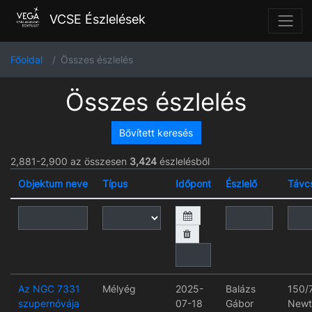
VCSE Észlelések
Főoldal
Összes észlelés
Összes észlelés
Bővített keresés
2,881-2,900 az összesen
3,424
észlelésből
Objektum neve
Típus
Időpont
Észlelő
Távc
Az NGC 7331
Mélyég
2025-
Balázs
150/
szupernóvája
07-18
Gábor
Newt