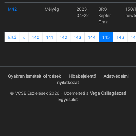
M42
Mélyég
2023-
BRG
150/
04-22
Kepler
newt
Graz
Previous
Első
«
140
141
142
143
144
145
146
14
Gyakran ismételt kérdések
Hibabejelentő
Adatvédelmi
nyilatkozat
© VCSE Észlelések 2026 - Üzemelteti a
Vega Csillagászati
Egyesület