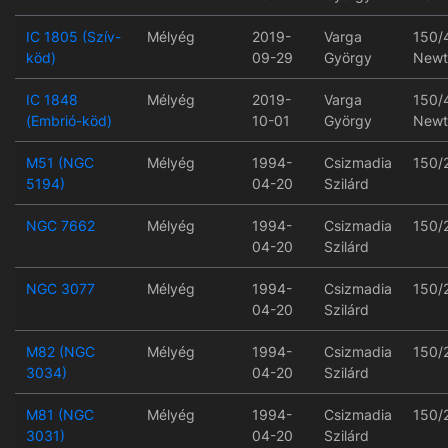
IC 1805 (Szív-
Mélyég
2019-
Varga
150/
köd)
09-29
György
Newt
IC 1848
Mélyég
2019-
Varga
150/
(Embrió-köd)
10-01
György
Newt
M51 (NGC
Mélyég
1994-
Csizmadia
150/
5194)
04-20
Szilárd
NGC 7662
Mélyég
1994-
Csizmadia
150/
04-20
Szilárd
NGC 3077
Mélyég
1994-
Csizmadia
150/
04-20
Szilárd
M82 (NGC
Mélyég
1994-
Csizmadia
150/
3034)
04-20
Szilárd
M81 (NGC
Mélyég
1994-
Csizmadia
150/
3031)
04-20
Szilárd