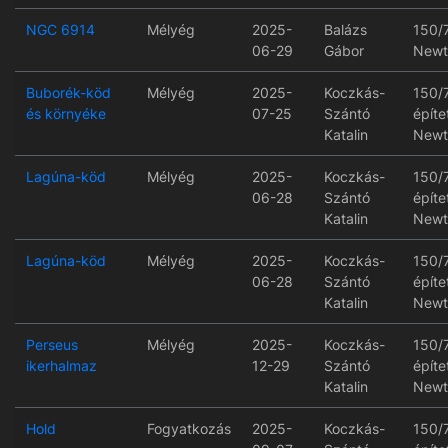
NGC 6914
Mélyég
2025-
Balázs
150/
06-29
Gábor
Newt
Buborék-köd
Mélyég
2025-
Koczkás-
150/
és környéke
07-25
Szántó
építe
Katalin
Newt
Lagúna-köd
Mélyég
2025-
Koczkás-
150/
06-28
Szántó
építe
Katalin
Newt
Lagúna-köd
Mélyég
2025-
Koczkás-
150/
06-28
Szántó
építe
Katalin
Newt
Perseus
Mélyég
2025-
Koczkás-
150/
ikerhalmaz
12-29
Szántó
építe
Katalin
Newt
Hold
Fogyatkozás
2025-
Koczkás-
150/