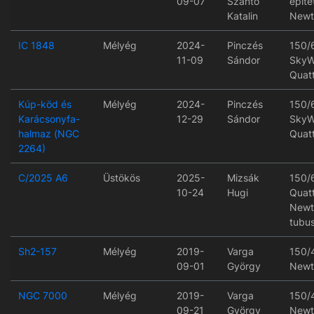
09-07
Szántó
építe
Katalin
Newt
IC 1848
Mélyég
2024-
Pinczés
150/
11-09
Sándor
SkyW
Quat
Kúp-köd és
Mélyég
2024-
Pinczés
150/
Karácsonyfa-
12-29
Sándor
SkyW
halmaz (NGC
Quat
2264)
C/2025 A6
Üstökös
2025-
Mizsák
150/
10-24
Hugi
Quat
Newt
tubu
Sh2-157
Mélyég
2019-
Varga
150/
09-01
György
Newt
NGC 7000
Mélyég
2019-
Varga
150/
09-21
György
Newt