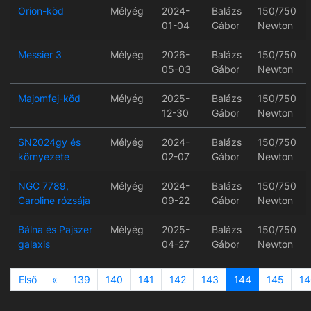
Orion-köd
Mélyég
2024-
Balázs
150/750
01-04
Gábor
Newton
Messier 3
Mélyég
2026-
Balázs
150/750
05-03
Gábor
Newton
Majomfej-köd
Mélyég
2025-
Balázs
150/750
12-30
Gábor
Newton
SN2024gy és
Mélyég
2024-
Balázs
150/750
környezete
02-07
Gábor
Newton
NGC 7789,
Mélyég
2024-
Balázs
150/750
Caroline rózsája
09-22
Gábor
Newton
Bálna és Pajszer
Mélyég
2025-
Balázs
150/750
galaxis
04-27
Gábor
Newton
Previous
Első
«
139
140
141
142
143
144
145
14