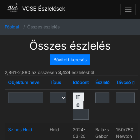
VCSE Észlelések
Főoldal
Összes észlelés
Összes észlelés
Bővített keresés
2,861-2,880 az összesen
3,424
észlelésből
Objektum neve
Típus
Időpont
Észlelő
Távcső
Színes Hold
Hold
2024-
Balázs
150/750
03-20
Gábor
Newton