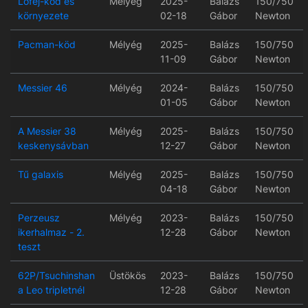
Lófej-köd és
Mélyég
2025-
Balázs
150/750
környezete
02-18
Gábor
Newton
Pacman-köd
Mélyég
2025-
Balázs
150/750
11-09
Gábor
Newton
Messier 46
Mélyég
2024-
Balázs
150/750
01-05
Gábor
Newton
A Messier 38
Mélyég
2025-
Balázs
150/750
keskenysávban
12-27
Gábor
Newton
Tű galaxis
Mélyég
2025-
Balázs
150/750
04-18
Gábor
Newton
Perzeusz
Mélyég
2023-
Balázs
150/750
ikerhalmaz - 2.
12-28
Gábor
Newton
teszt
62P/Tsuchinshan
Üstökös
2023-
Balázs
150/750
a Leo tripletnél
12-28
Gábor
Newton