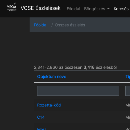
VCSE Észlelések
Főoldal
Böngészés
Keresés
Főoldal
Összes észlelés
2,841-2,860 az összesen
3,418
észlelésből
Objektum neve
Tí
Rozetta-köd
Mé
C14
Mé
Mars
Bo