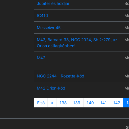
Jupiter és holdjai
Bo
IC410
Mé
Messeiwr 45
Mé
M42, Barnard 33, NGC 2024, Sh 2-279, az
Mé
Orion csillagképben!
M42
Mé
NGC 2244 - Rozetta-köd
Mé
M42 Orion-köd
Mé
Previous
Első
«
138
139
140
141
142
1
G