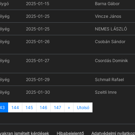
lygó
2025-01-15
Barna Gábor
lyég
2025-01-25
Vincze János
lyég
2025-01-25
NEMES LÁSZLÓ
lyég
2025-01-26
Csobán Sándor
lyég
2025-01-27
Csordás Dominik
lyég
2025-01-29
Schmall Rafael
lyég
2025-01-30
Szeitli Imre
Next
43
144
145
146
147
»
Utolsó
yakran ismételt kérdések
Hibabejelentő
Adatvédelmi nyilatkoz