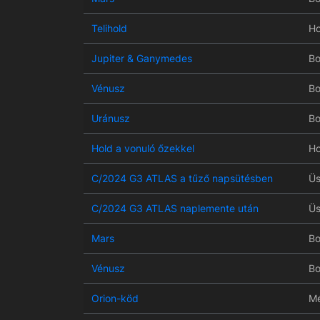
Telihold
Ho
Jupiter & Ganymedes
Bo
Vénusz
Bo
Uránusz
Bo
Hold a vonuló őzekkel
Ho
C/2024 G3 ATLAS a tűző napsütésben
Üs
C/2024 G3 ATLAS naplemente után
Üs
Mars
Bo
Vénusz
Bo
Orion-köd
Mé