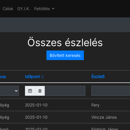
Célok
GY.I.K.
Feltöltés
Összes észlelés
Bővített keresés
pus
Időpont
Észlelő
lyég
2025-01-10
Fery
lyég
2025-01-10
Vincze János
lygó
2025-01-10
Fridrich János