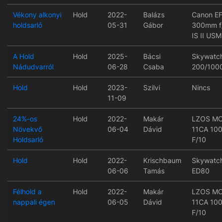
Vékony alkonyi
Hold
2022-
Balázs
Canon EF
holdsarló
05-31
Gábor
300mm f
IS II USM
A Hold
Hold
2025-
Bácsi
Skywatc
Nádudvarról
06-28
Csaba
200/100
Hold
Hold
2023-
Szilvi
Nincs
11-09
24%-os
Hold
2022-
Makár
LZOS M
Növekvő
06-04
Dávid
11CA 10
Holdsarló
F/10
Hold
Hold
2022-
Krischbaum
Skywatc
06-06
Tamás
ED80
Félhold a
Hold
2022-
Makár
LZOS M
nappali égen
06-05
Dávid
11CA 10
F/10