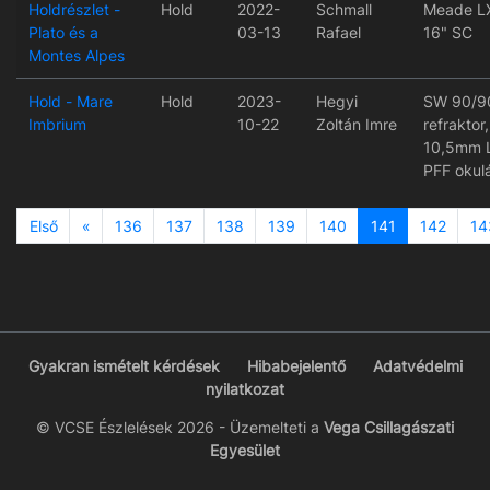
Holdrészlet -
Hold
2022-
Schmall
Meade L
Plato és a
03-13
Rafael
16" SC
Montes Alpes
Hold - Mare
Hold
2023-
Hegyi
SW 90/9
Imbrium
10-22
Zoltán Imre
refraktor,
10,5mm L
PFF okul
Previous
Első
«
136
137
138
139
140
141
142
14
Gyakran ismételt kérdések
Hibabejelentő
Adatvédelmi
nyilatkozat
© VCSE Észlelések 2026 - Üzemelteti a
Vega Csillagászati
Egyesület