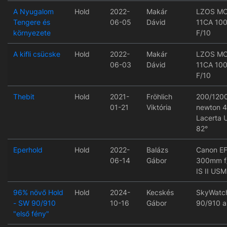
A Nyugalom
Hold
2022-
Makár
LZOS M
Tengere és
06-05
Dávid
11CA 10
környezete
F/10
A kifli csücske
Hold
2022-
Makár
LZOS M
06-03
Dávid
11CA 10
F/10
Thebit
Hold
2021-
Fröhlich
200/120
01-21
Viktória
newton 
Lacerta
82°
Eperhold
Hold
2022-
Balázs
Canon EF
06-14
Gábor
300mm f
IS II USM
96% növő Hold
Hold
2024-
Kecskés
SkyWatc
- SW 90/910
10-16
Gábor
90/910 a
"első fény"