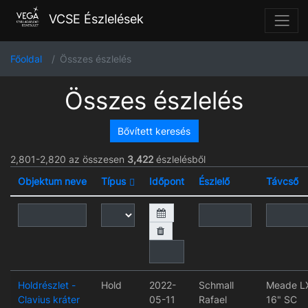
VCSE Észlelések
Főoldal
Összes észlelés
Összes észlelés
Bővített keresés
2,801-2,820 az összesen
3,422
észlelésből
Objektum neve
Típus
Időpont
Észlelő
Távcső
Holdrészlet -
Hold
2022-
Schmall
Meade L
Clavius kráter
05-11
Rafael
16" SC