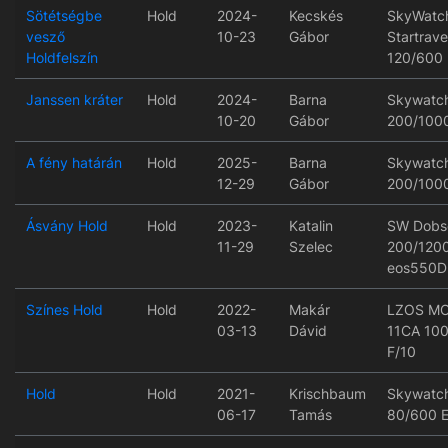
Sötétségbe
Hold
2024-
Kecskés
SkyWatc
vesző
10-23
Gábor
Startrave
Holdfelszín
120/600
Janssen kráter
Hold
2024-
Barna
Skywatc
10-20
Gábor
200/100
A fény határán
Hold
2025-
Barna
Skywatc
12-29
Gábor
200/100
Ásvány Hold
Hold
2023-
Katalin
SW Dobs
11-29
Szelec
200/120
eos550D
Színes Hold
Hold
2022-
Makár
LZOS M
03-13
Dávid
11CA 10
F/10
Hold
Hold
2021-
Krischbaum
Skywatc
06-17
Tamás
80/600 