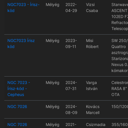
NGC7023 - Írisz-
Mélyég
2022-
Vizsi
Starwav
köd
04-29
Csaba
ASCENT
102ED F
Refracto
Telesco
NGC7023 Írisz
Mélyég
2023-
Misi
SW 250/
köd
09-11
Róbert
Quattro
asztrogr
Starizon
Nexus 0
kómakor
NGC 7023 -
Mélyég
2024-
Varga
Celestro
Írisz-köd -
07-31
István
RASA 8" 
Cepheus
OTA
NGC 7026
Mélyég
2024-
Kovács
150/120
08-09
Marcell
NGC 7026
Mélyég
2021-
Csizmadia
355/160