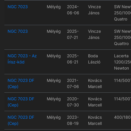
NGC 7023
Mélyég
2024-
Vincze
SW New
06-06
János
250/100
Quatro
NGC 7023
Mélyég
2025-
Vincze
SW New
07-21
János
250/100
Quattro
NGC 7023 - Az
Mélyég
2025-
Boda
Lacerta
Írisz-köd
06-21
László
1200/25
Newton
NGC 7023 DF
Mélyég
2021-
Kovács
114/500
(Cep)
07-06
Marcell
NGC 7023 DF
Mélyég
2020-
Kovács
114/500
(Cep)
07-30
Marcell
NGC 7023 DF
Mélyég
2023-
Kovács
400/180
(Cep)
08-19
Marcell