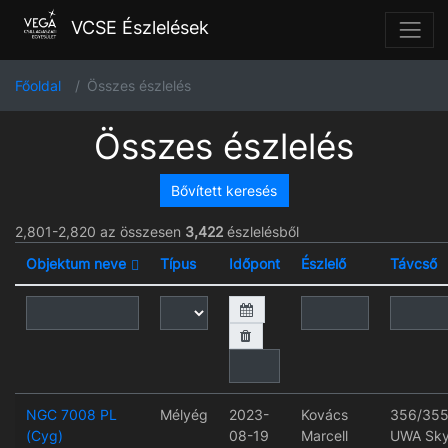
VCSE Észlelések
Főoldal
Összes észlelés
Összes észlelés
Bővített keresés
2,801-2,820 az összesen
3,422
észlelésből
Objektum neve
Típus
Időpont
Észlelő
Távcső
NGC 7008 PL
Mélyég
2023-
Kovács
356/355
(Cyg)
08-19
Marcell
UWA Sk