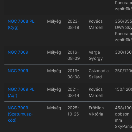
Panoram
zenittük
NGC 7008 PL
Mélyég
2023-
Kovács
356/355
(Cyg)
08-19
Marcell
UWA Sk
Panoram
zenittük
NGC 7009
Mélyég
2016-
Varga
300/150
08-09
György
NGC 7009
Mélyég
2013-
Csizmadia
250/120
08-08
Szilárd
NGC 7009 PL
Mélyég
2021-
Kovács
150/120
(Aqr)
08-14
Marcell
NGC 7009
Mélyég
2025-
Fröhlich
458/190
(Szaturnusz-
10-25
Viktória
dobson,
köd)
mm
SkyPano