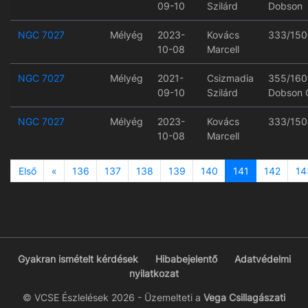
09-10
Szilárd
Dobson
NGC 7027
Mélyég
2023-
Kovács
333/150
10-08
Marcell
NGC 7027
Mélyég
2021-
Csizmadia
355/160
09-10
Szilárd
Dobson 
NGC 7027
Mélyég
2023-
Kovács
333/150
10-08
Marcell
Previous
Első
«
136
137
138
139
140
141
142
14
Gyakran ismételt kérdések
Hibabejelentő
Adatvédelmi
nyilatkozat
© VCSE Észlelések 2026 - Üzemelteti a
Vega Csillagászati