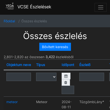
VCSE Észlelések
Főoldal
Összes észlelés
Összes észlelés
Bővített keresés
2,801-2,820 az összesen
3,422
észlelésből
Objektum neve
Típus
Időpont
Észlelő
meteor
Meteor
2024-
TűzgömbLány*
08-11