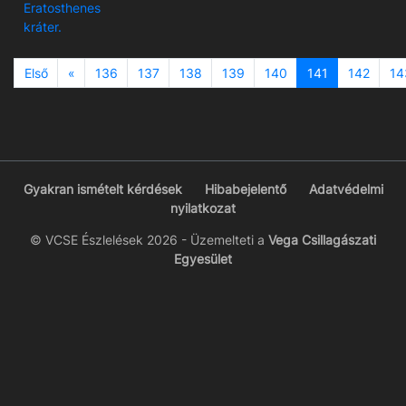
Eratosthenes
kráter.
Previous
Első
«
136
137
138
139
140
141
142
14
Gyakran ismételt kérdések
Hibabejelentő
Adatvédelmi
nyilatkozat
© VCSE Észlelések 2026 - Üzemelteti a
Vega Csillagászati
Egyesület