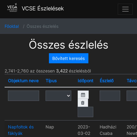
VCSE Észlelések
Főoldal
Összes észlelés
Összes észlelés
Bővített keresés
2,741-2,760 az összesen
3,422
észlelésből
Objektum neve
Típus
Időpont
Észlelő
Távc
Napfoltok és
Nap
2023-
Hadházi
200/
fáklyák
03-02
Csaba
Newt