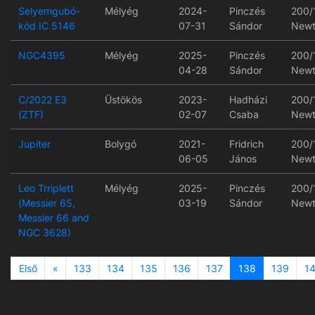
Selyemgubó-
Mélyég
2024-
Pinczés
200/
köd IC 5146
07-31
Sándor
Newt
NGC4395
Mélyég
2025-
Pinczés
200/
04-28
Sándor
Newt
C/2022 E3
Üstökös
2023-
Hadházi
200/
(ZTF)
02-07
Csaba
Newt
Jupiter
Bolygó
2021-
Fridrich
200/
06-05
János
Newt
Leo Trriplett
Mélyég
2025-
Pinczés
200/
(Messier 65,
03-19
Sándor
Newt
Messier 66 and
NGC 3628)
Previous
Első
«
133
134
135
136
137
138
139
1