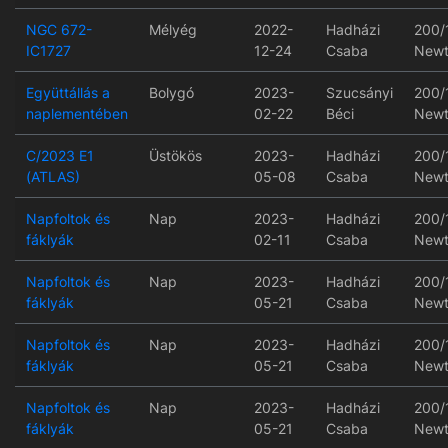
NGC 672-
Mélyég
2022-
Hadházi
200/
IC1727
12-24
Csaba
Newt
Együttállás a
Bolygó
2023-
Szucsányi
200/
naplementében
02-22
Béci
Newt
C/2023 E1
Üstökös
2023-
Hadházi
200/
(ATLAS)
05-08
Csaba
Newt
Napfoltok és
Nap
2023-
Hadházi
200/
fáklyák
02-11
Csaba
Newt
Napfoltok és
Nap
2023-
Hadházi
200/
fáklyák
05-21
Csaba
Newt
Napfoltok és
Nap
2023-
Hadházi
200/
fáklyák
05-21
Csaba
Newt
Napfoltok és
Nap
2023-
Hadházi
200/
fáklyák
05-21
Csaba
Newt