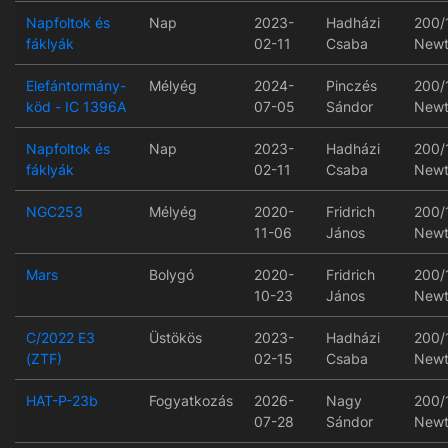
Napfoltok és
Nap
2023-
Hadházi
200/
fáklyák
02-11
Csaba
Newt
Elefántormány-
Mélyég
2024-
Pinczés
200/
köd - IC 1396A
07-05
Sándor
Newt
Napfoltok és
Nap
2023-
Hadházi
200/
fáklyák
02-11
Csaba
Newt
NGC253
Mélyég
2020-
Fridrich
200/
11-06
János
Newt
Mars
Bolygó
2020-
Fridrich
200/
10-23
János
Newt
C/2022 E3
Üstökös
2023-
Hadházi
200/
(ZTF)
02-15
Csaba
Newt
HAT-P-23b
Fogyatkozás
2026-
Nagy
200/
07-28
Sándor
Newt