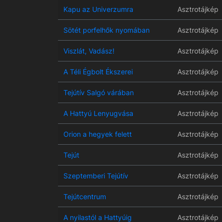
Kapu az Univerzumra
Asztrotájkép
Sötét porfelhők nyomában
Asztrotájkép
Viszlát, Vadász!
Asztrotájkép
A Téli Égbolt Ékszerei
Asztrotájkép
Tejútív Salgó várában
Asztrotájkép
A Hattyú Lenyugvása
Asztrotájkép
Orion a hegyek felett
Asztrotájkép
Tejút
Asztrotájkép
Szeptemberi Tejútív
Asztrotájkép
Tejútcentrum
Asztrotájkép
A nyilastól a Hattyúig
Asztrotájkép