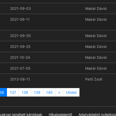
2021-09-03
Makár Dávid
2021-06-11
Makár Dávid
2021-09-30
Makár Dávid
2021-09-25
Makár Dávid
2021-10-24
Makár Dávid
2021-07-05
Makár Dávid
2013-08-11
Pető Zsolt
Next
36
137
138
139
140
»
Utolsó
yakran ismételt kérdések
Hibabejelentő
Adatvédelmi nyilatkoz