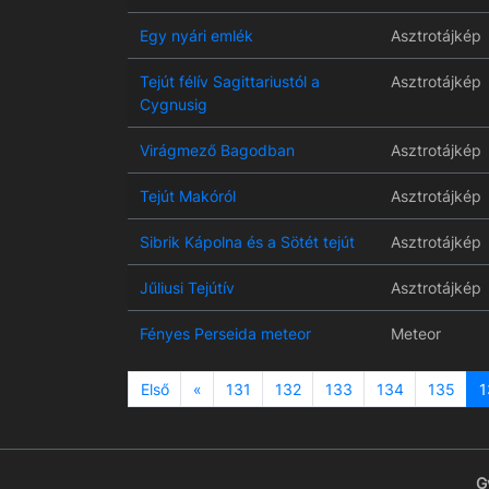
Egy nyári emlék
Asztrotájkép
Tejút félív Sagittariustól a
Asztrotájkép
Cygnusig
Virágmező Bagodban
Asztrotájkép
Tejút Makóról
Asztrotájkép
Sibrik Kápolna és a Sötét tejút
Asztrotájkép
Jűliusi Tejútív
Asztrotájkép
Fényes Perseida meteor
Meteor
Previous
Első
«
131
132
133
134
135
1
G