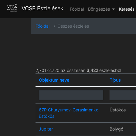
VCSE Észlelések
Főoldal
Böngészés
Keresés
Főoldal
Összes észlelés
2,701-2,720 az összesen
3,422
észlelésből
Objektum neve
Típus
67P Churyumov-Gerasimenko
Üstökös
üstökös
Jupiter
Bolygó