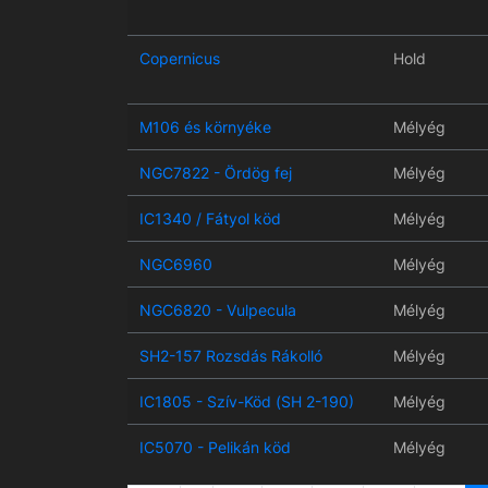
Copernicus
Hold
M106 és környéke
Mélyég
NGC7822 - Ördög fej
Mélyég
IC1340 / Fátyol köd
Mélyég
NGC6960
Mélyég
NGC6820 - Vulpecula
Mélyég
SH2-157 Rozsdás Rákolló
Mélyég
IC1805 - Szív-Köd (SH 2-190)
Mélyég
IC5070 - Pelikán köd
Mélyég