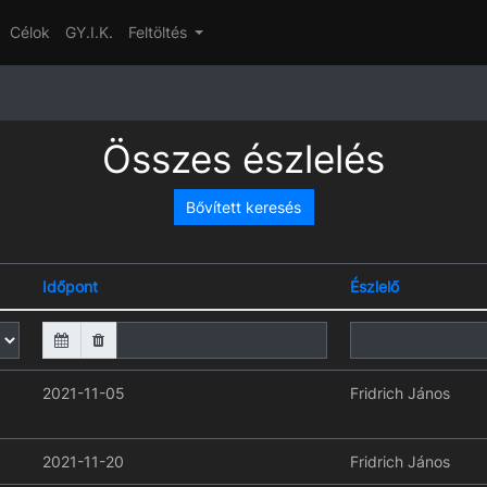
Célok
GY.I.K.
Feltöltés
Összes észlelés
Bővített keresés
Időpont
Észlelő
2021-11-05
Fridrich János
2021-11-20
Fridrich János